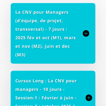
La CNV pour Managers
(d'équipe, de projet,
transversal) - 7 jours :
2025 fév et oct (M1), mars
et nov (M2), juin et dec
(M3)
Cursus Long : La CNV pour
managers - 10 jours -
Session-1 : Février à juin -