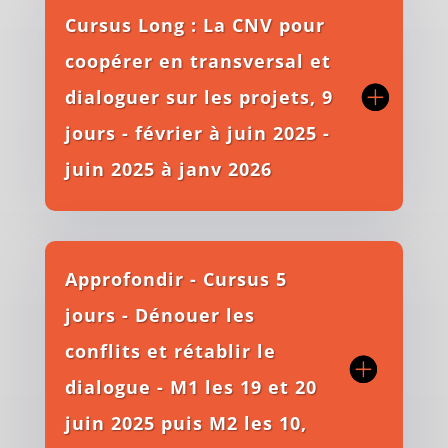
Cursus Long : La CNV pour
coopérer en transversal et
dialoguer sur les projets, 9
jours - février à juin 2025 -
juin 2025 à janv 2026
Approfondir - Cursus 5
jours - Dénouer les
conflits et rétablir le
dialogue - M1 les 19 et 20
juin 2025 puis M2 les 10,