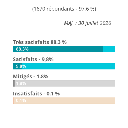
(1670 répondants - 97,6 %)
MAJ : 30 juillet 2026
Très satisfaits 88.3 %
88.3%
88.3%
Satisfaits - 9,8%
9,8%
9,8%
Mitigés - 1.8%
1.8%
1.8%
Insatisfaits - 0.1 %
0.1%
0.1%